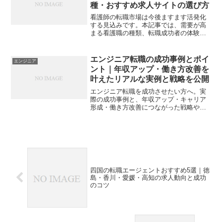
種・おすすめ求人サイトの選び方
看護師の転職市場は今後ますます活発化
する見込みです。本記事では、需要が高
まる看護職の種類、転職成功者の体験
談、転職エージェント・求人サイトの活
用法などを詳しく解説。キャリアアップ
やワークライフバランスを実現するため
エンジニア転職の成功事例とポイ
エンジニア
のヒントが満載です。
ント｜年収アップ・働き方改善を
叶えたリアルな実例と戦略を公開
エンジニア転職を成功させたい方へ。実
際の成功事例と、年収アップ・キャリア
形成・働き方改善につながった戦略やポ
イントを詳しく解説。あなたの一歩を後
押しします。
四国の転職エージェントおすすめ5選｜徳
島・香川・愛媛・高知の求人動向と成功
のコツ