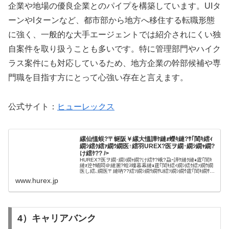
企業や地場の優良企業とのパイプを構築しています。UIタ
ーンやIターンなど、都市部から地方へ移住する転職形態
に強く、一般的な大手エージェントでは紹介されにくい独
自案件を取り扱うことも多いです。特に管理部門やハイク
ラス案件にも対応しているため、地方企業の幹部候補や専
門職を目指す方にとって心強い存在と言えます。
公式サイト：
ヒューレックス
縲仙慍蜈?〒蜒阪￥縲大慍譁ｹ縺ｫ蠑ｷ縺?ｻ｢閨ｷ繧ｨ
繝ｼ繧ｸ繧ｧ繝ｳ繝医↑繧羽UREX?医ヲ繝･繝ｼ繝ｬ繝?
け繧ｹ?? />
HUREX?医ヲ繝･繝ｼ繝ｬ繝?け繧ｹ?峨?蝨ｰ譁ｹ縺ｸ縺ｮ霆｢閨ｷ
縺ｫ迚ｹ蛹悶＠縺溷?蝗ｽ螻暮幕縺ｮ霆｢閨ｷ繧ｨ繝ｼ繧ｸ繧ｧ繝ｳ繝
医し繧､繝医〒縺吶??繧ｿ繝ｼ繝ｳ繝ｻU繧ｿ繝ｼ繝ｳ霆｢閨ｷ繝ｻ豎
ゆｺｺ諠??ｱ繧?ｪｬ譏惹ｼ壽ュ蝣ｱ繧ょ､...
www.hurex.jp
4）キャリアバンク