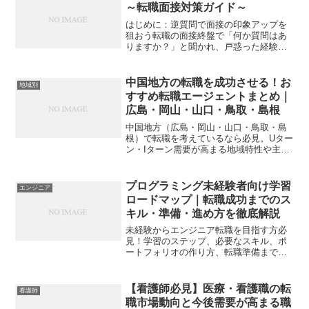
～転職面接対策ガイド～
はじめに：逆質問で面接の印象アップを
狙おう転職の面接終盤で「何か質問はあ
りますか？」と聞かれ、戸惑った経験は
ありませんか？実はこの**「逆質問」の
時間は、単に疑問を解消するだけでな
く、応募者が企業への志望度や熱意をア
中国地方の転職を成功させる！お
地域別
ピールする絶好のチャンス...
すすめ転職エージェントまとめ｜
広島・岡山・山口・鳥取・島根
中国地方（広島・岡山・山口・鳥取・島
根）で転職を考えているなら必見。Uター
ン・Iターン需要が高まる地域特性や主な
産業、平均年収の特徴を解説し、転職エ
ージェントTOP5もご紹介。地元で納得の
キャリアを築くための情報が満載です。
プログラミング未経験者向け学習
エンジニア
ロードマップ｜転職成功までのス
キル・準備・進め方を徹底解説
未経験からエンジニア転職を目指す方必
見！学習のステップ、必要なスキル、ポ
ートフォリオの作り方、転職準備までを
完全ガイド化。挫折しないロードマップ
を今すぐチェック。
【看護師必見】医療・看護職の転
看護師
職市場動向と今後需要が高まる職