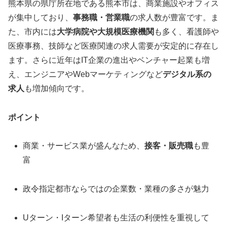
熊本県の県庁所在地である熊本市は、商業施設やオフィス
が集中しており、
事務職・営業職
の求人数が豊富です。ま
た、市内には
大学病院や大規模医療機関
も多く、看護師や
医療事務、技師など医療関連の求人需要が安定的に存在し
ます。さらに近年はIT企業の進出やベンチャー起業も増
え、エンジニアやWebマーケティングなど
デジタル系の
求人
も増加傾向です。
ポイント
商業・サービス業が盛んなため、
接客・販売職
も豊
富
政令指定都市ならではの企業数・業種の多さが魅力
Uターン・Iターン希望者も生活の利便性を重視して