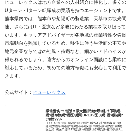
ヒューレックスは地方企業への人材紹介に特化し、多くの
Uターン・Iターン転職成功実績を持つエージェントです。
熊本県内では、熊本市や菊陽町の製造業、天草市の観光関
連、さらにはIT・医療など多岐にわたる業種を取り扱って
います。キャリアアドバイザーが各地域の産業特性や労働
市場動向を熟知しているため、移住に伴う生活面の不安や
地元企業ならではの社風・待遇など、細かいアドバイスが
得られるでしょう。遠方からのオンライン面談にも柔軟に
対応しているため、初めての地方転職にも安心して利用で
きます。
公式サイト：
ヒューレックス
縲仙慍蜈?〒蜒阪￥縲大慍譁ｹ縺ｫ蠑ｷ縺?ｻ｢閨ｷ繧ｨ
繝ｼ繧ｸ繧ｧ繝ｳ繝医↑繧羽UREX?医ヲ繝･繝ｼ繝ｬ繝?
け繧ｹ?? />
HUREX?医ヲ繝･繝ｼ繝ｬ繝?け繧ｹ?峨?蝨ｰ譁ｹ縺ｸ縺ｮ霆｢閨ｷ
縺ｫ迚ｹ蛹悶＠縺溷?蝗ｽ螻暮幕縺ｮ霆｢閨ｷ繧ｨ繝ｼ繧ｸ繧ｧ繝ｳ繝
医し繧､繝医〒縺吶??繧ｿ繝ｼ繝ｳ繝ｻU繧ｿ繝ｼ繝ｳ霆｢閨ｷ繝ｻ豎