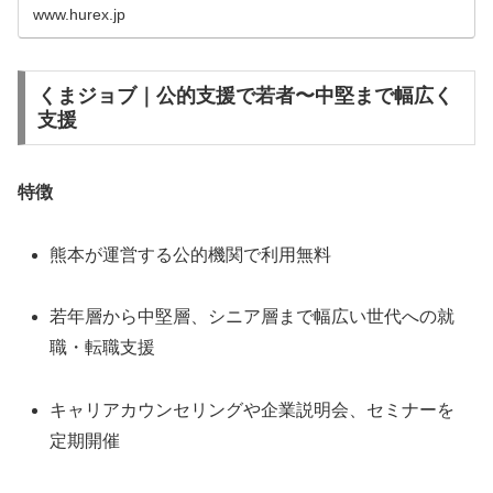
ゆｺｺ諠??ｱ繧?ｪｬ譏惹ｼ壽ュ蝣ｱ繧ょ､...
www.hurex.jp
くまジョブ｜公的支援で若者〜中堅まで幅広く
支援
特徴
熊本が運営する公的機関で利用無料
若年層から中堅層、シニア層まで幅広い世代への就
職・転職支援
キャリアカウンセリングや企業説明会、セミナーを
定期開催