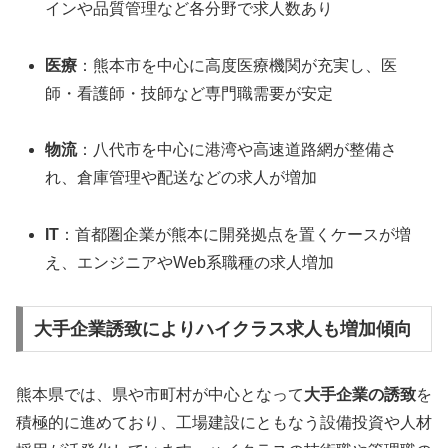
インや品質管理など各分野で求人数あり
医療
：熊本市を中心に高度医療機関が充実し、医
師・看護師・技師など専門職需要が安定
物流
：八代市を中心に港湾や高速道路網が整備さ
れ、倉庫管理や配送などの求人が増加
IT
：首都圏企業が熊本に開発拠点を置くケースが増
え、エンジニアやWeb系職種の求人増加
大手企業誘致によりハイクラス求人も増加傾向
熊本県では、県や市町村が中心となって
大手企業の誘致
を
積極的に進めており、工場建設にともなう設備投資や人材