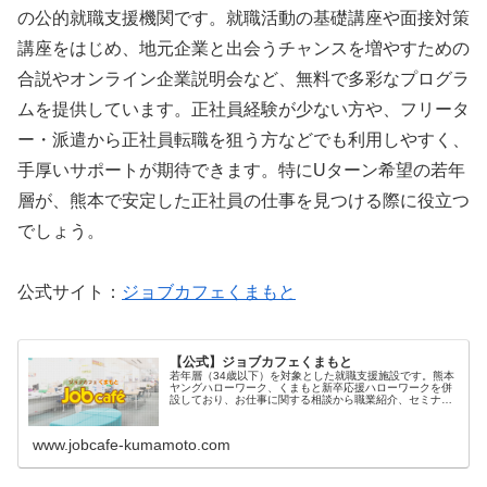
の公的就職支援機関です。就職活動の基礎講座や面接対策
講座をはじめ、地元企業と出会うチャンスを増やすための
合説やオンライン企業説明会など、無料で多彩なプログラ
ムを提供しています。正社員経験が少ない方や、フリータ
ー・派遣から正社員転職を狙う方などでも利用しやすく、
手厚いサポートが期待できます。特にUターン希望の若年
層が、熊本で安定した正社員の仕事を見つける際に役立つ
でしょう。
公式サイト：
ジョブカフェくまもと
【公式】ジョブカフェくまもと
若年層（34歳以下）を対象とした就職支援施設です。熊本
ヤングハローワーク、くまもと新卒応援ハローワークを併
設しており、お仕事に関する相談から職業紹介、セミナー
などさまざまなサービスをワンストップ・無料で受けられ
ます。
www.jobcafe-kumamoto.com