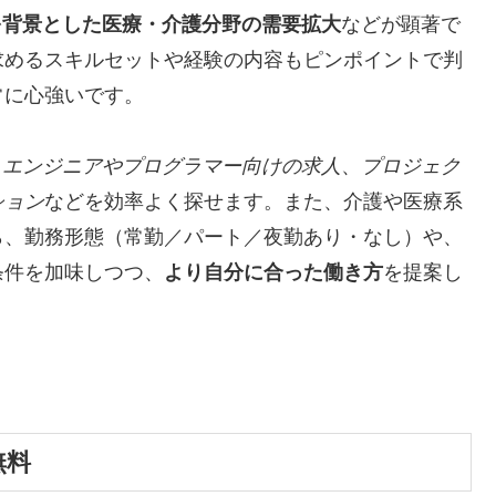
を背景とした医療・介護分野の需要拡大
などが顕著で
求めるスキルセットや経験の内容もピンポイントで判
常に心強いです。
、
エンジニアやプログラマー向けの求人
、
プロジェク
ション
などを効率よく探せます。また、介護や医療系
ら、勤務形態（常勤／パート／夜勤あり・なし）や、
条件を加味しつつ、
より自分に合った働き方
を提案し
無料