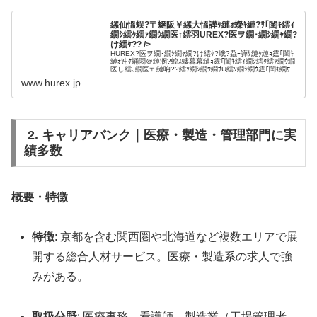
縲仙慍蜈?〒蜒阪￥縲大慍譁ｹ縺ｫ蠑ｷ縺?ｻ｢閨ｷ繧ｨ
繝ｼ繧ｸ繧ｧ繝ｳ繝医↑繧羽UREX?医ヲ繝･繝ｼ繝ｬ繝?
け繧ｹ?? />
HUREX?医ヲ繝･繝ｼ繝ｬ繝?け繧ｹ?峨?蝨ｰ譁ｹ縺ｸ縺ｮ霆｢閨ｷ
縺ｫ迚ｹ蛹悶＠縺溷?蝗ｽ螻暮幕縺ｮ霆｢閨ｷ繧ｨ繝ｼ繧ｸ繧ｧ繝ｳ繝
医し繧､繝医〒縺吶??繧ｿ繝ｼ繝ｳ繝ｻU繧ｿ繝ｼ繝ｳ霆｢閨ｷ繝ｻ豎
ゆｺｺ諠??ｱ繧?ｪｬ譏惹ｼ壽ュ蝣ｱ繧ょ､...
www.hurex.jp
2. キャリアバンク｜医療・製造・管理部門に実
績多数
概要・特徴
特徴
: 京都を含む関西圏や北海道など複数エリアで展
開する総合人材サービス。医療・製造系の求人で強
みがある。
取扱分野
: 医療事務、看護師、製造業（工場管理者、