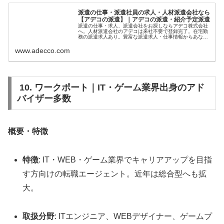
派遣の仕事・派遣社員の求人・人材派遣会社なら
【アデコの派遣】｜アデコの派遣・紹介予定派遣
派遣の仕事・求人、派遣会社をお探しならアデコ株式会社
へ。人材派遣会社のアデコは来社不要で登録完了。在宅勤
務の派遣求人あり。豊富な派遣求人・仕事情報からあなた
に合ったお仕事をご紹介！全国の派遣のお仕事探しはアデ
コ（アデコ株式会社）に登録・相談...
www.adecco.com
10. ワークポート｜IT・ゲーム業界出身のアド
バイザー多数
概要・特徴
特徴
: IT・WEB・ゲーム業界でキャリアアップを目指
す方向けの転職エージェント。近年は総合型へも拡
大。
取扱分野
: ITエンジニア、WEBデザイナー、ゲームプ