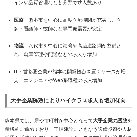
インや品質管理など各分野で求人数あり
医療
：熊本市を中心に高度医療機関が充実し、医
師・看護師・技師など専門職需要が安定
物流
：八代市を中心に港湾や高速道路網が整備さ
れ、倉庫管理や配送などの求人が増加
IT
：首都圏企業が熊本に開発拠点を置くケースが増
え、エンジニアやWeb系職種の求人増加
大手企業誘致によりハイクラス求人も増加傾向
熊本県では、県や市町村が中心となって
大手企業の誘致
を
積極的に進めており、工場建設にともなう設備投資や人材