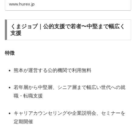
ゆｺｺ諠??ｱ繧?ｪｬ譏惹ｼ壽ュ蝣ｱ繧ょ､...
www.hurex.jp
くまジョブ｜公的支援で若者〜中堅まで幅広く
支援
特徴
熊本が運営する公的機関で利用無料
若年層から中堅層、シニア層まで幅広い世代への就
職・転職支援
キャリアカウンセリングや企業説明会、セミナーを
定期開催