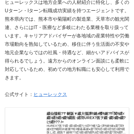
ヒューレックスは地方企業への人材紹介に特化し、多くの
Uターン・Iターン転職成功実績を持つエージェントです。
熊本県内では、熊本市や菊陽町の製造業、天草市の観光関
連、さらにはIT・医療など多岐にわたる業種を取り扱って
います。キャリアアドバイザーが各地域の産業特性や労働
市場動向を熟知しているため、移住に伴う生活面の不安や
地元企業ならではの社風・待遇など、細かいアドバイスが
得られるでしょう。遠方からのオンライン面談にも柔軟に
対応しているため、初めての地方転職にも安心して利用で
きます。
公式サイト：
ヒューレックス
縲仙慍蜈?〒蜒阪￥縲大慍譁ｹ縺ｫ蠑ｷ縺?ｻ｢閨ｷ繧ｨ
繝ｼ繧ｸ繧ｧ繝ｳ繝医↑繧羽UREX?医ヲ繝･繝ｼ繝ｬ繝?
け繧ｹ?? />
HUREX?医ヲ繝･繝ｼ繝ｬ繝?け繧ｹ?峨?蝨ｰ譁ｹ縺ｸ縺ｮ霆｢閨ｷ
縺ｫ迚ｹ蛹悶＠縺溷?蝗ｽ螻暮幕縺ｮ霆｢閨ｷ繧ｨ繝ｼ繧ｸ繧ｧ繝ｳ繝
医し繧､繝医〒縺吶??繧ｿ繝ｼ繝ｳ繝ｻU繧ｿ繝ｼ繝ｳ霆｢閨ｷ繝ｻ豎