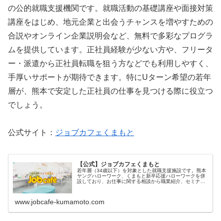
の公的就職支援機関です。就職活動の基礎講座や面接対策
講座をはじめ、地元企業と出会うチャンスを増やすための
合説やオンライン企業説明会など、無料で多彩なプログラ
ムを提供しています。正社員経験が少ない方や、フリータ
ー・派遣から正社員転職を狙う方などでも利用しやすく、
手厚いサポートが期待できます。特にUターン希望の若年
層が、熊本で安定した正社員の仕事を見つける際に役立つ
でしょう。
公式サイト：
ジョブカフェくまもと
【公式】ジョブカフェくまもと
若年層（34歳以下）を対象とした就職支援施設です。熊本
ヤングハローワーク、くまもと新卒応援ハローワークを併
設しており、お仕事に関する相談から職業紹介、セミナー
などさまざまなサービスをワンストップ・無料で受けられ
ます。
www.jobcafe-kumamoto.com