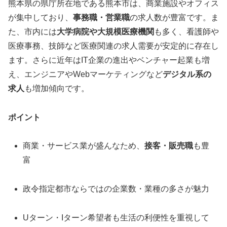
熊本県の県庁所在地である熊本市は、商業施設やオフィス
が集中しており、
事務職・営業職
の求人数が豊富です。ま
た、市内には
大学病院や大規模医療機関
も多く、看護師や
医療事務、技師など医療関連の求人需要が安定的に存在し
ます。さらに近年はIT企業の進出やベンチャー起業も増
え、エンジニアやWebマーケティングなど
デジタル系の
求人
も増加傾向です。
ポイント
商業・サービス業が盛んなため、
接客・販売職
も豊
富
政令指定都市ならではの企業数・業種の多さが魅力
Uターン・Iターン希望者も生活の利便性を重視して